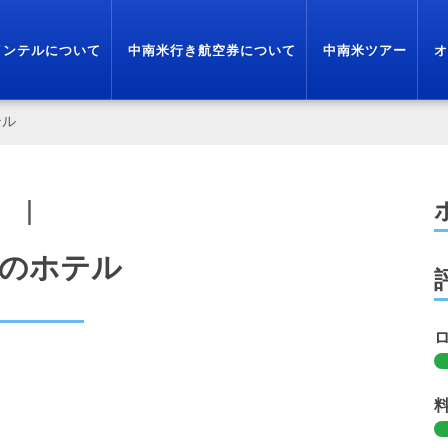
インテルについて
中南米行き航空券について
中南米ツアー
オ
テル
｜
のホテル