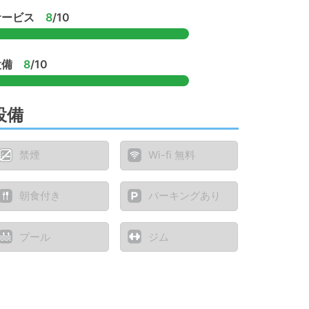
サービス
8
/10
設備
8
/10
設備
禁煙
Wi-fi 無料
朝食付き
パーキングあり
プール
ジム