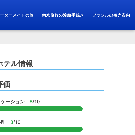
ーダーメイドの旅
南米旅行の渡航手続き
ブラジルの観光案内
ホテル情報
評価
ロケーション
8
/10
料理
8
/10