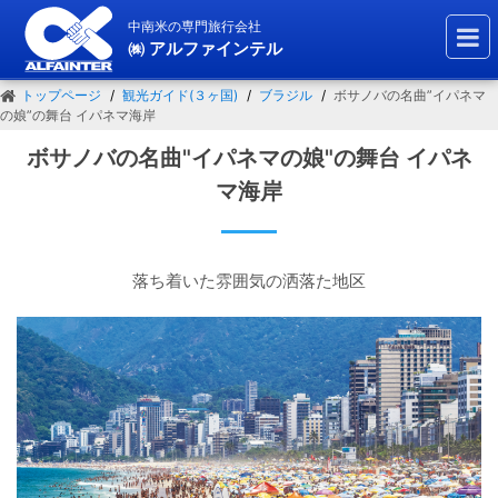
中南米の専門旅行会社
㈱ アルファインテル
トップページ
観光ガイド(３ヶ国)
ブラジル
ボサノバの名曲”イパネマ
の娘”の舞台 イパネマ海岸
ボサノバの名曲"イパネマの娘"の舞台 イパネ
マ海岸
落ち着いた雰囲気の洒落た地区