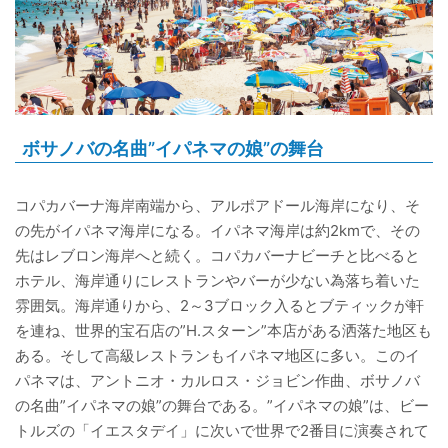
ボサノバの名曲”イパネマの娘”の舞台
コパカバーナ海岸南端から、アルポアドール海岸になり、そ
の先がイパネマ海岸になる。イパネマ海岸は約2kmで、その
先はレブロン海岸へと続く。コパカバーナビーチと比べると
ホテル、海岸通りにレストランやバーが少ない為落ち着いた
雰囲気。海岸通りから、2～3ブロック入るとブティックが軒
を連ね、世界的宝石店の”H.スターン”本店がある洒落た地区も
ある。そして高級レストランもイパネマ地区に多い。このイ
パネマは、アントニオ・カルロス・ジョビン作曲、ボサノバ
の名曲”イパネマの娘”の舞台である。”イパネマの娘”は、ビー
トルズの「イエスタデイ」に次いで世界で2番目に演奏されて