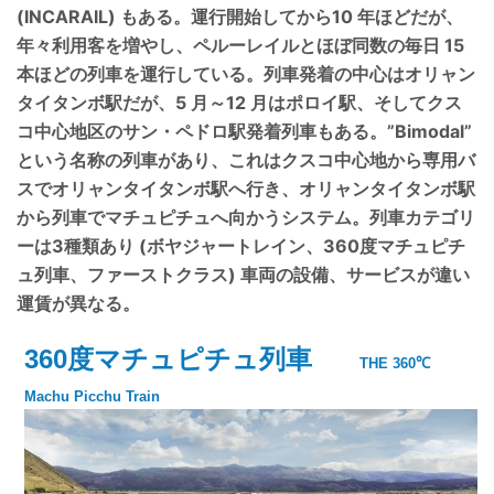
(INCARAIL) もある。運行開始してから10 年ほどだが、
年々利用客を増やし、ペルーレイルとほぼ同数の毎日 15
本ほどの列車を運行している。列車発着の中心はオリャン
タイタンボ駅だが、5 月～12 月はポロイ駅、そしてクス
コ中心地区のサン・ペドロ駅発着列車もある。”Bimodal”
という名称の列車があり、これはクスコ中心地から専用バ
スでオリャンタイタンボ駅へ行き、オリャンタイタンボ駅
から列車でマチュピチュへ向かうシステム。列車カテゴリ
ーは3種類あり (ボヤジャートレイン、360度マチュピチ
ュ列車、ファーストクラス) 車両の設備、サービスが違い
運賃が異なる。
360度マチュピチュ列車
THE 360℃
Machu Picchu Train