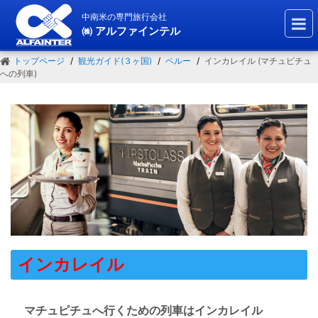
中南米の専門旅行会社
㈱ アルファインテル
トップページ
観光ガイド(３ヶ国)
ペルー
インカレイル (マチュピチュ
への列車)
インカレイル
マチュピチュへ行くための列車はインカレイル