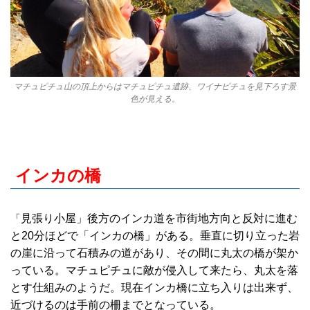
マチュピチュ山の頂上からはマチュピチュ遺跡、ワイナピチュを見下ろす景
色が見える。
インカの橋
「
見張り小屋」後方のインカ道を市街地方向と反対に進む
と20分ほどで
「インカの橋」がある。垂直に切り立った
岩
の崖に沿って石積みの道があり、
その間に丸太の橋が架か
っている。マチュピチュに敵が侵入して来たら、丸
太を落
とす仕組みのようだ。現在インカ橋に立ち入りは出来ず、
近づけるの
は手前の柵までとなっている。