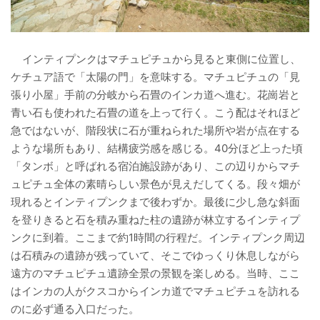
インティプンクはマチュピチュから見ると東側に位置し、
ケチュア語で「太陽の門」を意味する。マチュピチュの「見
張り小屋」手前の分岐から石畳のインカ道へ進む。花崗岩と
青い石も使われた石畳の道を上って行く。こう配はそれほど
急ではないが、階段状に石が重ねられた場所や岩が点在する
ような場所もあり、結構疲労感を感じる。40分ほど上った頃
「タンボ」と呼ばれる宿泊施設跡があり、この辺りからマチ
ュピチュ全体の素晴らしい景色が見えだしてくる。段々畑が
現れるとインティプンクまで後わずか。最後に少し急な斜面
を登りきると石を積み重ねた柱の遺跡が林立するインティプ
ンクに到着。ここまで約1時間の行程だ。インティプンク周辺
は石積みの遺跡が残っていて、そこでゆっくり休息しながら
遠方のマチュピチュ遺跡全景の景観を楽しめる。当時、ここ
はインカの人がクスコからインカ道でマチュピチュを訪れる
のに必ず通る入口だった。