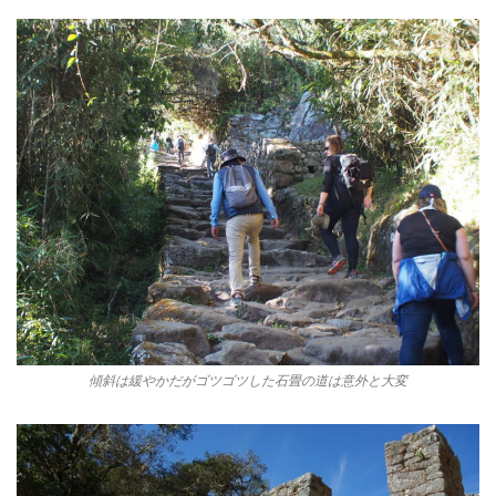
傾斜は緩やかだがゴツゴツした石畳の道は意外と大変