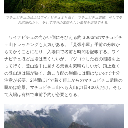
マチュピチュ山頂上はワイナピチュより高く、マチュピチュ遺跡、そしてそ
の周囲の山々、 そして渓谷の素晴らしい風景を堪能できる。
ワイナピチュの向かい側にそびえる約 3060mのマチュピチ
ュ山トレッキングも人気がある。「見張小屋」手前の分岐か
ら向かうことになり、入場口で名前と時間を記帳する。ワイ
ナピチュほど足場は悪くないが、ゴツゴツした石の階段を上
って行く。登山途中に見える景色も素晴らしいが、頂上近く
の登山道は幅が狭く、急こう配の崖側には柵はないので十分
注意が必要。2時間ほどで着く頂上からのマチュピチュ遺跡の
眺めは絶景。マチュピチュ山へも入山は1日400人だけ。そし
て入場は有料で事前予約が必要となる。