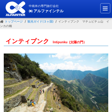
中南米の専門旅行会社
㈱ アルファインテル
トップページ
観光ガイド(３ヶ国)
インティプンク マチュピチュ山 イ
ンカの橋
インティプンク
Intipunku
(太陽の門）