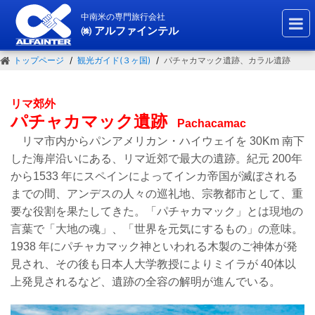
中南米の専門旅行会社
㈱ アルファインテル
トップページ
観光ガイド(３ヶ国)
パチャカマック遺跡、カラル遺跡
リマ郊外
パチャカマック遺跡
Pachacamac
リマ市内からパンアメリカン・ハイウェイを 30Km 南下
した海岸沿いにある、リマ近郊で最大の遺跡。紀元 200年
から1533 年にスペインによってインカ帝国が滅ぼされる
までの間、アンデスの人々の巡礼地、宗教都市として、重
要な役割を果たしてきた。「パチャカマック」とは現地の
言葉で「大地の魂」、「世界を元気にするもの」の意味。
1938 年にパチャカマック神といわれる木製のご神体が発
見され、その後も日本人大学教授によりミイラが 40
体以
上発見されるなど、遺跡の全容の解明が進んでいる。