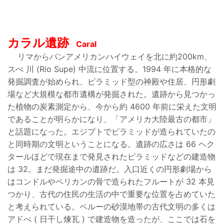
カラル遺跡
Caral
リマからパンアメリカンハイウェイを北に約
200km、
スぺ 川 (Rio Supe) 中流に位置する。1994 年に本格的な
発掘調査が始められ、ピラミッド型の神殿や住居、円形劇
場など大規模な都市遺構が発掘された。遺跡から見つかっ
た植物の炭素測定から、今から約 4600 年前に栄えた文明
であることが明らかになり、「アメリカ大陸最古の都市」
と話題になった。エジプトでピラミッドが造られていたの
と同時期の文明ということになる。遺跡の広さは 66 ヘク
タールほどで現在まで発見されたピラミッドなどの建造物
は 32。まだ発掘途中の遺跡だ。入口近くの円形劇場から
はコンドルやペリカンの骨で造られたフルートが 32 本見
つかり、古代の住民の生活の中で重要な位置を占めていた
と考えられている。ペルーの砂漠地帯の古代文明の多くは
アドべ ( 日干し煉瓦 ) で建造物を造ったが、ここでは石を