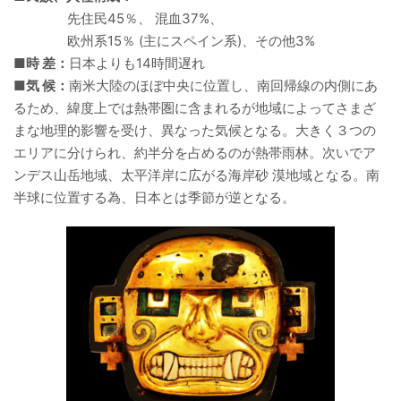
先住民45％、 混血37%、
欧州系15％ (主にスペイン系)、その他3%
■時 差：
日本よりも14時間遅れ
■気 候：
南米大陸のほぼ中央に位置し、南回帰線の内側にあ
るため、緯度上では熱帯圏に含まれるが地域によってさまざ
まな地理的影響を受け、異なった気候となる。大きく３つの
エリアに分けられ、約半分を占めるのが熱帯雨林。次いでア
ンデス山岳地域、太平洋岸に広がる海岸砂 漠地域となる。南
半球に位置する為、日本とは季節が逆となる。