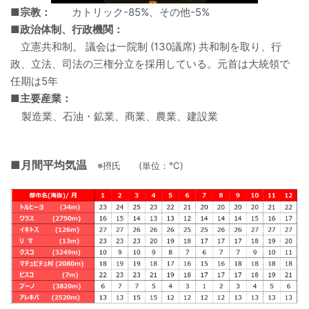
■宗教：
カトリック-85%、その他-5%
■政治体制、行政機関：
立憲共和制。 議会は一院制 (130議席) 共和制を取り、行
政、立法、司法の三権分立を採用している。元首は大統領で
任期は5年
■主要産業：
製造業、石油・鉱業、商業、農業、建設業
■月間平均気温
※摂氏 (単位：℃)