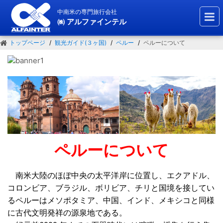
中南米の専門旅行会社
㈱ アルファインテル
トップページ
観光ガイド(３ヶ国)
ペルー
ペルーについて
ペルーについて
南米大陸のほぼ中央の太平洋岸に位置し、エクアドル、
コロンビア、ブラジル、ボリビア、チリと国境を接してい
るペルーはメソポタミア、中国、インド、メキシコと同様
に古代文明発祥の源泉地である。