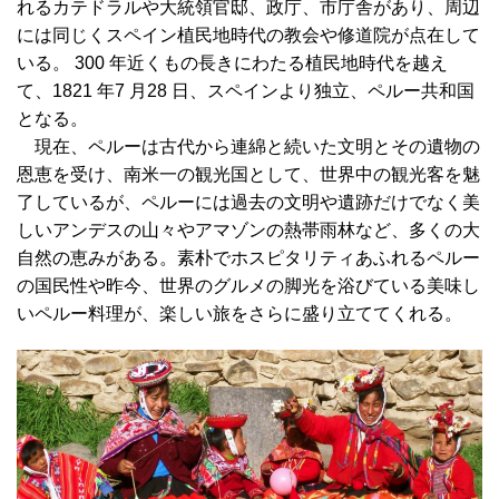
れるカテドラルや大統領官邸、政庁、市庁舎があり、周辺
には同じくスペイン植民地時代の教会や修道院が点在して
いる。 300 年近くもの長きにわたる植民地時代を越え
て、1821 年7 月28 日、スペインより独立、ペルー共和国
となる。
現在、ペルーは古代から連綿と続いた文明とその遺物の
恩恵を受け、南米一の観光国として、世界中の観光客を魅
了しているが、ペルーには過去の文明や遺跡だけでなく美
しいアンデスの山々やアマゾンの熱帯雨林など、多くの大
自然の恵みがある。素朴でホスピタリティあふれるペルー
の国民性や昨今、世界のグルメの脚光を浴びている美味し
いペルー料理が、楽しい旅をさらに盛り立ててくれる。