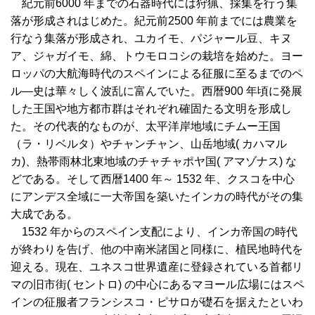
紀元前6000 年までの石器時代には狩猟、採集を行う集
落が形成されはじめた。紀元前2500 年前までには農業を
行なう集落が形成され、ユカイモ、パジャール豆、キヌ
ア、ジャガイモ、綿、トウモロコシの栽培を始めた。ヨー
ロッパの大航海時代のスペインによる征服に至るまでのペ
ル―史は華々しく波乱に富んでいた。西暦900 年頃に発展
した王国や地方都市群はそれぞれ確固たる文明を形成し
た。その代表的なものが、太平洋岸地域にチムー王国
（ラ・リベルタ）やチャンチャン、山岳地域( カハマル
カ)、熱帯雨林北東地域のチャチャポヤ国( アマゾナス) な
どである。そして西暦1400 年～ 1532 年、クスコを中心
にアンデス全域に一大帝国を築いたインカの時代がその集
大成である。
1532 年からのスペイン支配により、インカ帝国の時代
が終わりを告げ、他の中南米諸国と同様に、植民地時代を
迎える。現在、ユネスコ世界遺産に登録されている首都リ
マの旧市街( セントロ) の中心にあるマヨール広場にはスペ
インの征服者フランシスコ・ピサロが礎石を据えたといわ