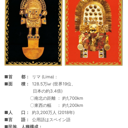
■首 都：
リマ (Lima)：
■面 積：
128.5万㎢ (世界19位、
日本の約3.4倍)
〇南北の距離 ： 約1,700km
〇東西の幅 ： 約1,200km
■人 口：
約3,200万人 (2018年)
■言 語：
公用語はスペイン語
■民族、人種構成：