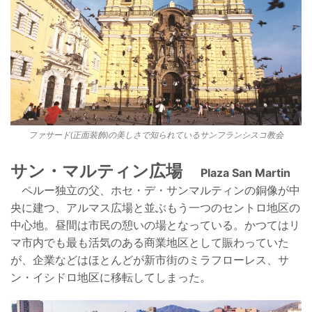
ファサード(正面装飾)の美しさで知られているサンフランシスコ教会
サン・マルティン広場
Plaza San Martin
ペルー独立の父、ホセ・デ・サンマルティンの銅像が
中
央に建つ、アルマス広場と並ぶもう一つのセントロ地区の
中心地。昼間は市民の憩いの場となっている。かつてはリ
マ市内でも最も活気のある商業地区として賑わっていた
が、企業などはほとんどが新市街のミラフローレ
ス、サ
ン・イシドロ地区に移転してしまった。