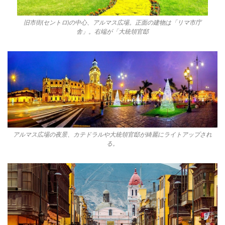
旧市街(セントロ)の中心、アルマス広場。正面の建物は「リマ市庁
舎」。右端が「大統領官邸
アルマス広場の夜景、カテドラルや大統領官邸が綺麗にライトアップされ
る。