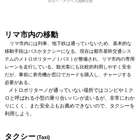
ホルヘ・チャベス国際空港
リマ市内の移動
リマ市内には列車、地下鉄は通っていないため、
基本的な
移動手段はバスかタクシーになる。現在は
都市基幹交通シス
テムのメトロポリターノ ( バス ) が
整備され、リマ市内の専用
レーンを走行している。観
光客にも比較的利用しやすく安全
だが、事前に券売機か窓口でカードを購入し、チャージする
必要がある。
メトロポリターノが通っていない場所ではコンビやミク
ロと呼ばれる小型の乗り合いバンが走
いるが、非常にわか
りにくく、また安全上もお薦めできないので、タクシーを
利用しよう。
タクシー
(Taxi)