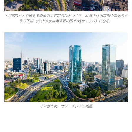
人口970万人を抱える南米の大都市のひとつリマ、写真上は旧市街の南端のグ
ラウ広場.その上方が世界遺産の旧市街(セントロ）になる。
リマ新市街、サン・イシドロ地区