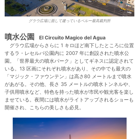
グラウ広場に面して建っているペルー最高裁判所
噴水公園
El Circuito Magico del Agua
グラウ広場からさらに 1 キロほど南下したところに
位置
するラ・レセルバ公園内に 2007 年に創設された噴水公
園。「世界最大の噴水パーク」としてギネスに認定されて
いる。13 区画にそれぞれ噴水があり、その中でも最大の
「マジック・ファウンテン」は高さ80 メートルまで噴水
があがる。その他、長さ 35 メートルの噴水トンネルや、
子供用噴水など、特色を持った噴水が市民や観光客を楽し
ませている。夜間には噴水がライトアップされるショーも
開催され、こちらの美しさも必見。