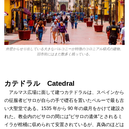
外壁からせり出している大きなバルコニーが特徴のコロニアル様式の建物。
旧市街にはまだ数多く残っている。
カテドラル Catedral
アルマス広場に面して建つカテドラルは、スペイ
ンから
の征服者ピサロが自らの手で礎石を置いたペルーで最も古
い大聖堂である。1535 年から 90 年の歳月をかけて建設さ
れた。教会内のピサロの間には”ピサロの遺体”とされるミ
イラが棺桶に収められて安置されているが、真偽のほどは