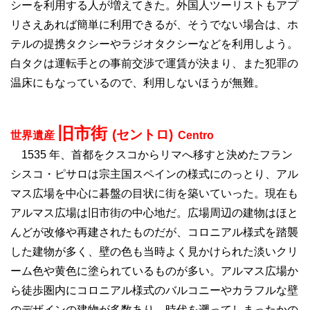
シーを利用する人が増えてきた。外国人ツーリストもアプ
リさえあれば簡単に利用できるが、そうでない場合は、ホ
テルの提携タクシーやラジオタクシーなどを利用しよう。
白タクは運転手との事前交渉で運賃が決まり、また犯罪の
温床にもなっているので、利用しないほうが無難。
旧市街
(セントロ)
世界遺産
Centro
1535 年、首都をクスコからリマへ移すと決めた
フラン
シスコ・ピサロは宗主国スペインの様式にのっ
とり、アル
マス広場を中心に碁盤の目状に街を築
いていった。現在も
アルマス広場は旧市街の中心地だ。
広場周辺の建物はほと
んどが改修や再建された
ものだが、コロニアル様式を踏襲
した建物が多く、
壁の色も当時よく見かけられた淡いクリ
ーム色や黄色に塗られているものが多い。アルマス広場か
ら徒歩圏内にコロニアル様式のバルコニーやカラフルな壁
のデザインの建物が多数あり、時代を遡ってしまったかの