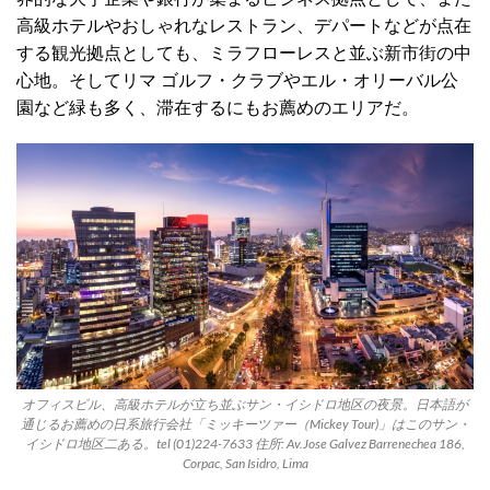
高級ホテルやおしゃれなレストラン、デパートなどが点在
する観光拠点としても、ミラフローレスと並ぶ新市街の中
心地。そしてリマ ゴルフ・クラブやエル・オリーバル公
園など緑も多く、滞在するにもお薦めのエリアだ。
オフィスビル、高級ホテルが立ち並ぶサン・イシドロ地区の夜景。日本語が
通じるお薦めの日系旅行会社「ミッキーツァー（Mickey Tour)」はこのサン・
イシドロ地区二ある。tel (01)224-7633 住所: Av.Jose Galvez Barrenechea 186,
Corpac, San Isidro, Lima