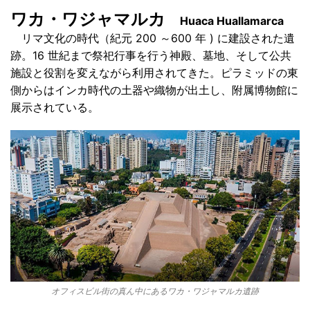
ワカ・ワジャマルカ
Huaca Huallamarca
リマ文化の時代（紀元 200 ～600 年 ) に建設された遺
跡。16 世紀まで祭祀行事を行う神殿、墓地、そして公共
施設と役割を変えながら利用されてきた。ピラミッドの東
側からはインカ時代の土器や織物が出土し、附属博物館に
展示されている。
オフィスビル街の真ん中にあるワカ・ワジャマルカ遺跡