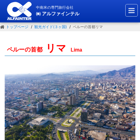
中南米の専門旅行会社
㈱ アルファインテル
トップページ
観光ガイド(３ヶ国)
ペルーの首都リマ
リマ
ペルーの首都
Lima