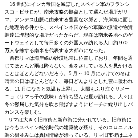
16 世紀にインカ帝国を滅ぼしたスペイン軍のフ
ランシ
スコ・ピサロが、南米攻略の拠点として選んだ場所がリ
マ。アンデス山脈に由来する豊富な水脈と、海岸線に面し
た地理的条件から、スペイン本国からの軍隊の派遣や物資
調達に理想的な場所だったからだ。現在は南米各地へのゲ
ートウェイとして毎日多くの外国人が訪れる人口約 970
万人を擁する南米を代表する大都市になった。
首都リマは海岸線の砂漠地帯に位置しており、年間を通
じてほとんど雨は降らない。傘をさしている人を見かける
ことはほとんどないだろう。5 月～ 10 月にかけての冬は
晴天の日はほとんどなく、毎日どんよりとした雲に覆われ
る。11 月になると気温も上昇し、太陽もふり注ぐリメー
ニョ（リマっ子の意味）が待ち望んだ夏が訪れる。人々は
冬の鬱屈した気分を吹き飛ばすようにビーチに繰り出しバ
カンスを楽しむ。
リマは大きく旧市街と新市街に分かれている。旧市街に
は今もスペイン統治時代の建築物が残り、そのコロニアル
調の街並みには異国情緒が漂って
いる。リマ旧市街はユネ