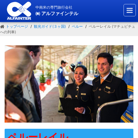
中南米の専門旅行会社
㈱ アルファインテル
トップページ
観光ガイド(３ヶ国)
ペルー
ペルーレイル (マチュピチュ
への列車)
ペルーレイル