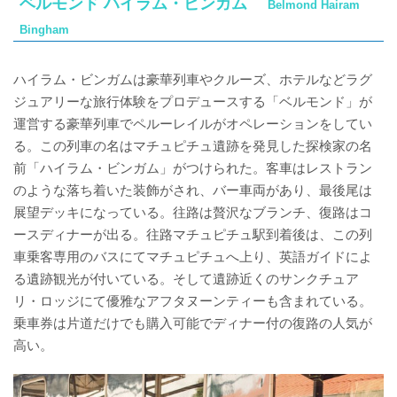
ベルモンド ハイラム・ビンガム
Belmond Hairam
Bingham
ハイラム・ビンガムは豪華列車やクルーズ、ホテルなどラグ
ジュアリーな旅行体験をプロデュースする「ベルモンド」が
運営する豪華列車でペルーレイルがオペレーションをしてい
る。この列車の名はマチュピチュ遺跡を発見した探検家の名
前「ハイラム・ビンガム」がつけられた。客車はレストラン
のような落ち着いた装飾がされ、バー車両があり、最後尾は
展望デッキになっている。往路は贅沢なブランチ、復路はコ
ースディナーが出る。往路マチュピチュ駅到着後は、この列
車乗客専用のバスにてマチュピチュへ上り、英語ガイドによ
る遺跡観光が付いている。そして遺跡近くのサンクチュア
リ・ロッジにて優雅なアフタヌーンティーも含まれている。
乗車券は片道だけでも購入可能でディナー付の復路の人気が
高い。