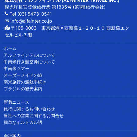
株式会社 アルファインテル (ALFAINTER TRAVEL INC.)
観光庁長官登録旅行業 第1835号 (第1種旅行会社)
Tel (03) 5473-0541
info@alfainter.co.jp
〒105-0003 東京都港区西新橋１-２０-１０ 西新橋エク
セルビル７階
ホーム
アルファインテルについて
中南米行き航空券について
中南米ツアー
オーダーメイドの旅
南米旅行の渡航手続き
ブラジルの観光案内
新着ニュース
旅行に関するお問い合わせ
当社への営業に関するお問合せ
簡単なポルトガル語
会社案内