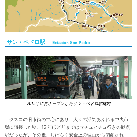
サン・ペドロ駅
Estacion San Pedro
2019年に再オープンしたサン・ペドロ駅構内
クスコの旧市街の中心にあり、人々の活気あふれる中央市
場に隣接した駅。15 年ほど前まではマチュピチュ行きの拠点
駅だったが、その後、しばらく安全上の理由から閉鎖され