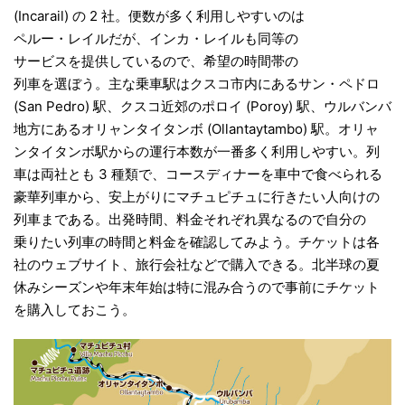
(Incarail) の 2 社。便数が多く利用しやすいのは
ペルー・レイルだが、インカ・レイルも同等の
サービスを提供しているので、希望の時間帯の
列車を選ぼう。主な乗車駅は
クスコ市内にあるサン・ペドロ
(San Pedro) 駅、
クスコ近郊のポロイ (Poroy) 駅、ウルバンバ
地方
にあるオリャンタイタンボ (Ollantaytambo) 駅。
オリャ
ンタイタンボ駅からの運行本数が一番多く
利用しやすい。列
車は両社とも 3 種類で、コース
ディナーを車中で食べられる
豪華列車から、安上
がりにマチュピチュに行きたい人向けの
列車まで
ある。出発時間、料金それぞれ異なるので自分の
乗りたい列車の時間と料金を確認してみよう。
チケットは各
社のウェブサイト、旅行会社などで
購入できる。北半球の夏
休みシーズンや年末年始
は特に混み合うので事前にチケット
を購入して
おこう。