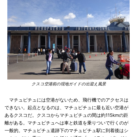
クスコ空港前の現地ガイドの出迎え風景
マチュピチュには空港がないため、飛行機
でのアクセスは
できない。起点となるのは、
マチュピチュに最も近い空港が
あるクスコだ。
クスコからマチュピチュの間は約115kmの距
離
がある。マチュピチュへは車と鉄道を乗りつい
で行くのが
一般的。マチュピチュ遺跡下のマ
チュピチュ駅に到着後はシ