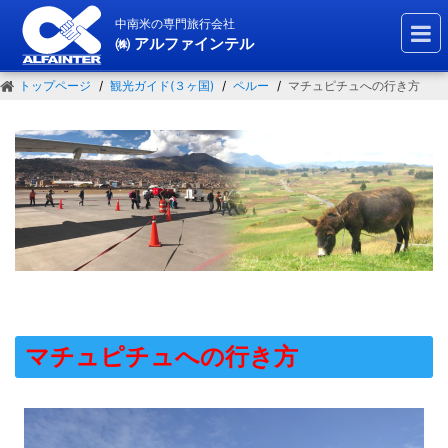
中南米の専門旅行会社
㈱ アルファインテル
トップページ
観光ガイド(３ヶ国)
ペルー
マチュピチュへの行き方
マチュピチュへの行き方