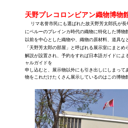
天野プレコロンビアン織物博物
リマ名誉市民にも選ばれた故天野芳太郎氏が長
にペルーのプレインカ時代の織物に特化
した博物
以前を中心とした織物や、織物の
原材料、道具な
「天野芳太郎の部屋」と呼
ばれる展示室にまとめら
解説が設置され、
予約をすれば日本語ガイドによ
ャルガイドを
申し込むと、展示物以外にも引き出しにしまって
物をこれだけたくさん展示しているのはこ
の博物