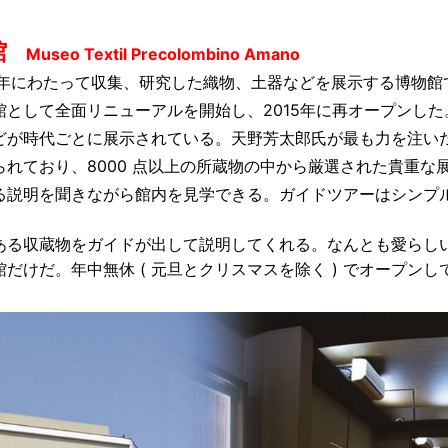
館
Museo Textil Precolombino Amano
年にわたって収集、研究した織物、土器などを展示
する博物館で
館として全面リニューアルを開始し、2015
年に再オープンした
どが時代ごとに展示されている。天
野芳太郎氏が最も力を注い
れており、8000 点以上の
所蔵物の中から厳選された貴重な
る説明を聞きながら
館内を見学できる。ガイドツアーはシンプ
あ
る収蔵物をガイドが出して説明してくれる。なんと
も愛らし
館だけだ。年中無休 ( 元旦とクリスマスを除
く ) でオープン