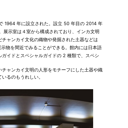
 1964 年に設立された。設立 50 年目
の 2014 年
。展示室は４室から構成されて
おり、インカ文明
だチャンカイ文化の織物
や発掘された土器などは
展示物を間近で
みることができる。館内には日本語
ルガイド
とスペシャルガイドの 2 種類で、スペシ
いチャンカイ文明の人形をモチーフにした
土器や織
しているのもうれしい。