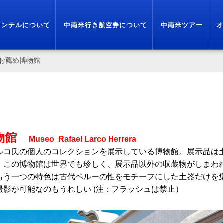
インテルについて
中南米行き航空券について
中南米ツアー
オ
お薦め博物館
物館
Museo Rafael Larco Herrera
ルコ氏の個人
のコレクションを展示している博物館。展示品は
。この博物館は世界でも珍しく、展
示品以外の収蔵物がしまわ
もう一つの特色は古代ペルーの性をモチーフにした土器だけを
撮影が可能なのもうれ
しい (注：フラッシュは禁止）