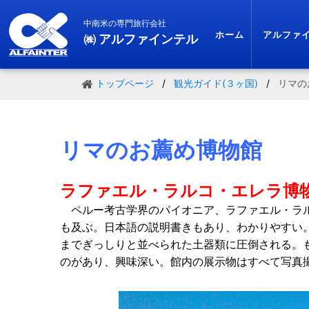
中南米の専門旅行会社
ホーム
アルファ
㈱ アルファインテル
トップページ
観光ガイド(３ヶ国)
リマの
リマのお薦め博物館
ラファエル・ラルコ・エレラ博
ペルー考古学界のパイオニア、ラファエル・ラ
も及ぶ。日本語の説明
書きもあり、わかりやすい
までぎっしりと並べられた土器類に圧倒される。
のがあり、
興味深い。館内の展示物はすべて写真