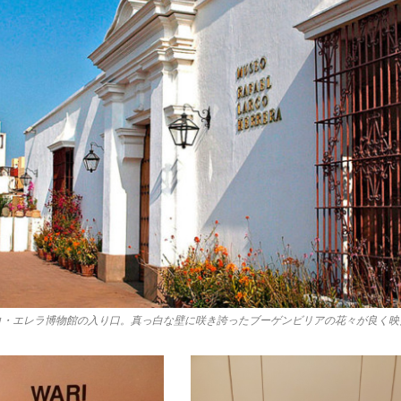
コ・エレラ博物館の入り口。真っ白な壁に咲き誇ったブーゲンビリアの花々が良く映