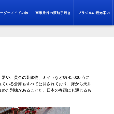
ーダーメイドの旅
南米旅行の渡航手続き
ブラジルの観光案内
土器や、黄金
の装飾物、ミイラなど約 45,000 点に
れている倉庫もすべて公開されてお
り、床から天井
集めた別棟があることだ。日本の春画にも通じるも