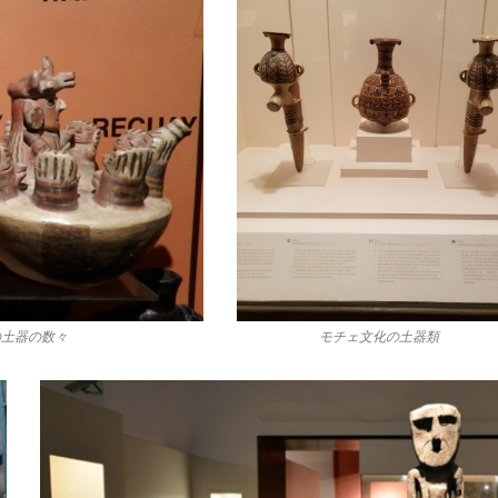
の土器の数々
モチェ文化の土器類