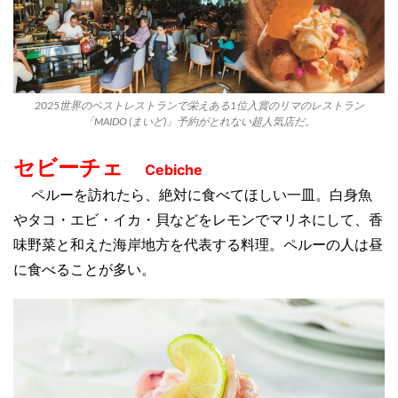
2025世界のベストレストランで栄えある1位入賞のリマのレストラン
「MAIDO (まいど)」予約がとれない超人気店だ。
セビーチェ
Cebiche
ペルーを訪れたら、絶対に食べてほしい一皿。
白身魚
やタコ・エビ・イカ・貝などをレモンでマリネにして、香
味野菜と和えた海岸地方を代表する
料理。ペルーの人は昼
に食べることが多い。