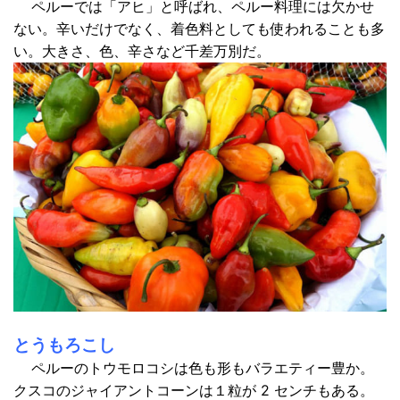
ペルーでは「アヒ」と呼ばれ、ペルー
料理には欠かせ
ない。辛いだけでなく、着色料としても使われることも多
い。
大きさ、色、辛さなど千差万別だ。
とうもろこし
ペルーのトウモロコシは色も形もバ
ラエティー豊か。
クスコのジャイアントコーンは１粒が 2 センチもある。