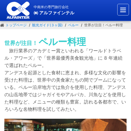
中南米の専門旅行会社
㈱ アルファインテル
トップページ
観光ガイド(３ヶ国)
ペルー
世界が注目！ペルー料理
ペルー料理
世界が注目！
旅行業界のアカデミー賞といわれる「ワールドトラベ
ル・
アワーズ」で「世界最優秀美食観光地」に 8 年連続
で選
ばれたペルー。
アンデスを起源とした食材に恵まれ、多
様な文化の影響を
受けた料理は、世界中の美食家たちの
間でブームになって
いる。ペルー沿岸地方では魚介を使
用した料理、アンデス
の山岳地帯ではジャガイモやアルパ
カ、川魚などを使用し
た料理など、メニューの種類も豊富。
訪れる各都市で、い
ろいろな名物料理を試してみたい。