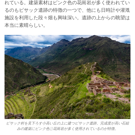
れている。建築素材
はピンク色の花崗岩が多く使われてい
るのもピサッ
ク遺跡の特徴の一つで、他にも日時計や灌漑
施設を
利用した段々畑も興味深い。遺跡の上からの眺望は
本当に素晴らしい。
ピサック村を見下ろす小高い丘の上に建つピサック遺跡。完成度が高い石組
みの建築にピンク色㋨花崗岩が多く使用されているのが特徴。