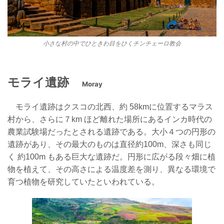
小さな村の中でひときわ目をひくチンチェーロ教会
モライ遺跡
Moray
モライ遺跡はクスコの北西、約 58kmに位置するマラス
村から、さらに７km ほど離れた場所にあるインカ時代の
農業試験場だったとされる遺跡である。大小４つの円形の
遺跡があり、その最大のものは直径約100m、深さも同じ
く 約100m もある巨大な遺跡だ。円形に広がる段々畑に植
物を植えて、その高さによる温度差を測り、異なる環境で
育つ植物を研究していたといわれている。