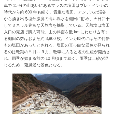
車で 15 分の山あいにあるマラスの塩田はプ
レ・インカの
時代から約 600 年も続く、貴重な塩田。
アンデスの渓谷
から湧き出る塩分濃度の高い温水を
棚田に貯め、天日に干
してミネラル豊富な天然塩を
採取している。天然塩は塩田
入口の売店で購入可能。
山の斜面を数 km にわたり占有す
る棚田の数はおよ
そ約 3,800 枚。インカ時代にはその何倍
もの塩田
があったとされる。塩田の真っ白な景色
が見られ
るのは乾期の 5 月～ 9 月。乾季
に入ると塩の生産が開始さ
れ、雨季が始
まる前の 10 月頃まで続く。雨季は土砂
が混
じるため、殺風景な景色となる。