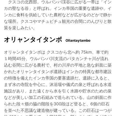
クスコの北西部、ウルバンバ渓谷に広がる一帯は「イン
カの聖なる谷」と呼ばれ、インカ帝国の重要な遺跡
や、イ
ンカに食料を供給していた農村などが広がるのどかで静か
な場所。クスコやマチュピチュ観光の合間
に
のんびりと散
策を楽しみたい。
オリャンタイタンボ
Ollantaytambo
オリャンタイタンボは クスコから北へ約 75km、車で約
１時間45分、ウルバンバ川支流のパタカンチャ川が
流れ
込む谷間に広がる農村で、村の川岸の平地と急な斜面に築
かれたオリャンタイタンボ遺跡はインカの特異
な都市建設
の特徴を備えたインカ帝国の要塞遺跡だ。遺跡に入ると、
まず水の寺院を中心に、沐浴場や儀式の
泉と呼ばれる水道
施設があり、また遠くから水を引く水路や貯水のための泉
などが美しい加工の石組みで造ら
れている。山の斜面に作
られた段々畑の脇の階段を300段ほど登ると、6個の巨石
を並べた不思議な建造物が建
っている。この巨石は一つが