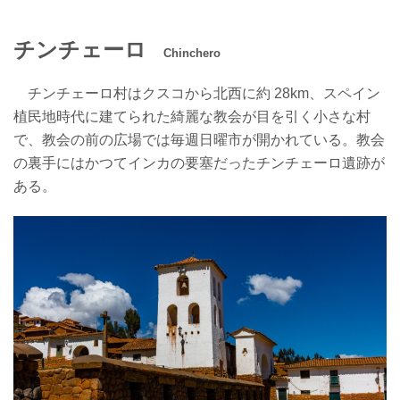
チンチェーロ
Chinchero
チンチェーロ村はクスコから北西に約 28km、ス
ペイン
植民地時代に建てられた綺麗な教会が目を
引く小さな村
で、教会の前の広場では毎週日曜市が
開かれている。教会
の裏手にはかつてインカの要塞
だったチンチェーロ遺跡が
ある。