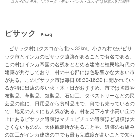
ユカイのホテル、”ポサーダ・デル・インカ・ユカイ”は日本人客に好評
ピサック
Pisaq
ピサック村はクスコから北へ 33km。小さな村だ
がピサ
ック市とインカのピサック遺跡があることで
有名である。
この村はインカ帝国の名残をとどめる
建物と植民地時代の
建築が共存しており、村の中心
部には色彩豊かな大きい市
がある。このピサック市
は毎日 08:30-16:30 に開かれてい
るが特に出店の
多い火・木・日がおすすめ。市では陶器や
布製品、
革製品、銀製品、石細工、タペストリーなどの民
芸
品の他に、日用品から食料品まで、何でも売ってい
るの
で、地元の人々にも人気がある。村を見下ろす
小高い丘の
上にあるピサック遺跡はマチュピチュの
遺跡ほど規模は大
きくないものの、天体観測所があ
ることや、遺跡の石組み
の加工がインカ建築の中で
も最も完成度が高いことで知ら