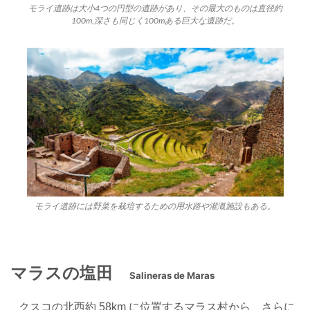
モライ遺跡は大小4つの円型の遺跡があり、その最大のものは直径約
100m,深さも同じく100mある巨大な遺跡だ。
モライ遺跡には野菜を栽培するための用水路や灌漑施設もある。
マラスの塩田
Salineras de Maras
クスコの北西約 58km に位置するマラス村から、
さらに