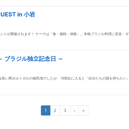
EST in 小岩
ントが開催されます！ テーマは「食・挑戦・体験」。本格ブラジル料理に音楽・
～ ブラジル独立記念日 ～
は長い間ポルトガルの植民地でしたが、19世紀に入ると「自分たちの国を持ちたい」
1
2
3
›
»