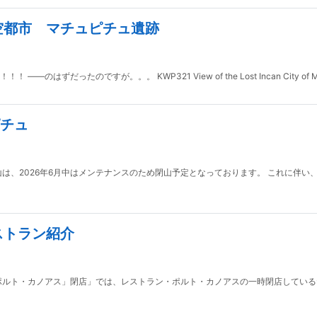
空都市 マチュピチュ遺跡
のですが。。。 KWP321 View of the Lost Incan City of Machu P
ピチュ
山は、2026年6月中はメンテナンスのため閉山予定となっております。 これに伴
ストラン紹介
ポルト・カノアス」閉店」では、レストラン・ポルト・カノアスの一時閉店しているた