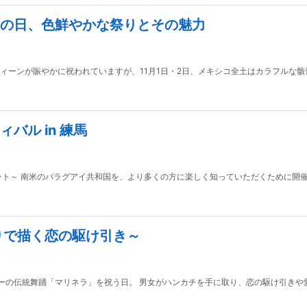
の日、色鮮やかな祭りとその魅力
本ではハロウィーンが賑やかに祝われていますが、11月1日・2日、メキシコ全土はカラフ
バル in 練馬
ント～ 南米のパラグアイ共和国を、より多くの方に楽しく知っていただくために開
りで描く恋の駆け引き～
0月7日は、ペルーの伝統舞踊「マリネラ」を祝う日。 男女がハンカチを手に取り、恋の駆け