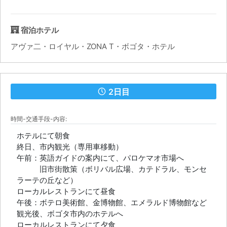
宿泊ホテル
アヴァ二・ロイヤル・ZONA T・ボゴタ・ホテル
2日目
時間-交通手段-内容:
ホテルにて朝食
終日、市内観光（専用車移動）
午前：英語ガイドの案内にて、パロケマオ市場へ
旧市街散策（ボリバル広場、カテドラル、モンセ
ラーテの丘など）
ローカルレストランにて昼食
午後：ボテロ美術館、金博物館、エメラルド博物館など
観光後、ボゴタ市内のホテルへ
ローカルレストランにて夕食