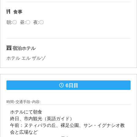
食事
朝:〇
昼:〇
夜:〇
宿泊ホテル
ホテル エル ザルゾ
6日目
時間-交通手段-内容:
ホテルにて朝食
終日、市内観光（英語ガイド）
午前：ヌティバラの丘、裸足公園、サン・イグナシオ教
会と広場など