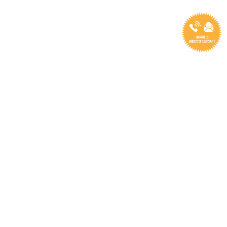
株式会社 アルファインテル (ALFAINTER TRAVEL INC.)
観光庁長官登録旅行業 第1835号 (第1種旅行会社)
Tel (03) 5473-0541
info@alfainter.co.jp
〒105-0003 東京都港区西新橋１-２０-１０ 西新橋エク
セルビル７階
ホーム
アルファインテルについて