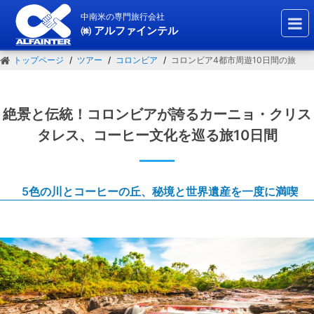
中南米の専門旅行会社
㈱ アルファインテル
トップページ
ツアー
コロンビア
コロンビア4都市周遊10日間の旅
絶景と伝統！コロンビアが誇るカーニョ・クリス
タレス、コーヒー文化を巡る旅10日間
5色の川とコーヒーの丘、秘境と世界遺産を一度に満喫