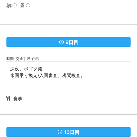
朝:〇
昼:〇
9日目
時間-交通手段-内容:
深夜、ボゴタ発
米国乗り換え/入国審査、税関検査。
食事
10日目