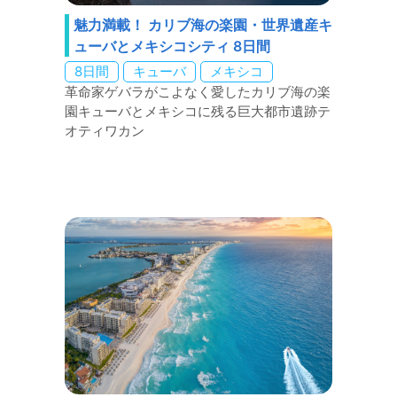
魅力満載！ カリブ海の楽園・世界遺産キ
ューバとメキシコシティ 8日間
8日間
キューバ
メキシコ
革命家ゲバラがこよなく愛したカリブ海の楽
園キューバとメキシコに残る巨大都市遺跡テ
オティワカン