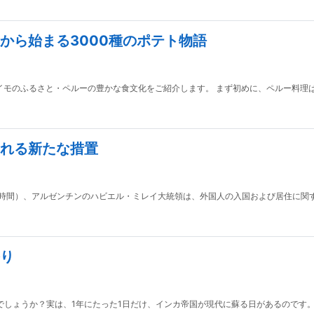
から始まる3000種のポテト物語
イモのふるさと・ペルーの豊かな食文化をご紹介します。 まず初めに、ペルー料理
れる新たな措置
（現地時間）、アルゼンチンのハビエル・ミレイ大統領は、外国人の入国および居住に
祭り
しょうか？実は、1年にたった1日だけ、インカ帝国が現代に蘇る日があるのです。 