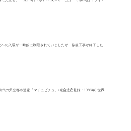
などへの入場が一時的に制限されていましたが、修復工事が終了した
の天空都市遺産「マチュピチュ」(複合遺産登録：1986年) 世界