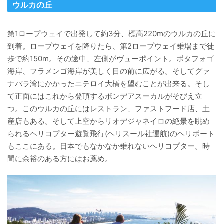
ウルカの丘
第1ロープウェイで出発して約3分、標高220mのウルカの丘に
到着。ロープウェイを降りたら、第2ロープウェイ乗場まで徒
歩で約150m。その途中、左側がヴューポイント。ボタフォゴ
海岸、フラメンゴ海岸が美しく目の前に広がる。そしてグァ
ナバラ湾にかかったニテロイ大橋を望むことが出来る。そし
て正面にはこれから登頂するポンデアスーカルがそびえ立
つ。このウルカの丘にはレストラン、ファストフード店、土
産店もある。そして上空からリオデジャネイロの絶景を眺め
られるヘリコプター遊覧飛行(ヘリスール社運航)のヘリポート
もここにある。日本でもなかなか乗れないヘリコプター。時
間に余裕のある方にはお薦め。