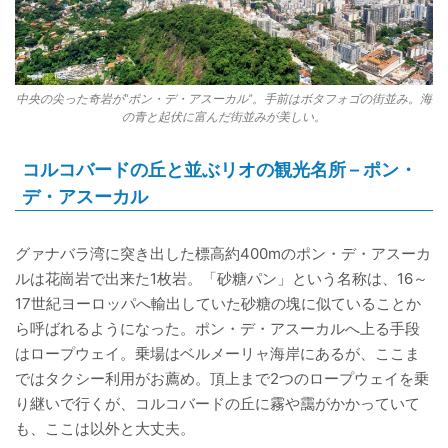
中央の尖った奇岩が“ポン・デ・アスーカル”。手前はボタフォゴの街並み。海
の青と起伏に富んだ街並みが美しい。
コルコバードの丘と並ぶリオの観光名所 – ポン・
デ・アスーカル
グァナバラ湾に突き出した標高約400mのポン・デ・アスーカ
ルは花崗岩で出来た1枚岩。「砂糖パン」という名称は、16～
17世紀ヨーロッパへ輸出していた砂糖の塊に似ていることか
ら呼ばれるようになった。ポン・デ・アスーカルへ上る手段
はロープウェイ。乗場はベルメーリャ海岸にあるが、ここま
ではタクシー利用がお薦め。頂上まで2つのロープウェイを乗
り継いで行くが、コルコバードの丘に霧や靄がかかっていて
も、ここは以外と大丈夫。